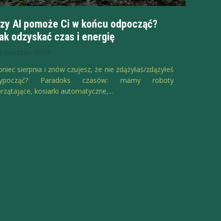
zy AI pomoże Ci w końcu odpocząć?
ak odzyskać czas i energię
2 sierpnia 2025
oniec sierpnia i znów czujesz, że nie zdążyłaś/zdążyłeś
ypocząć? Paradoks czasów: mamy roboty
rzątające, kosiarki automatyczne,...