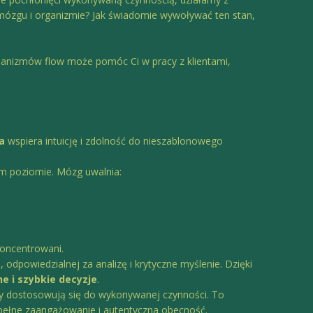
m mózgu i organizmie? Jak świadomie wywoływać ten stan,
hanizmów flow może pomóc Ci w pracy z klientami,
a
wspiera intuicję i zdolność do nieszablonowego
ym poziomie. Mózg uwalnia:
koncentrowani.
odpowiedzialnej za analizę i krytyczne myślenie. Dzięki
ne i szybkie decyzje
.
wy dostosowują się do wykonywanej czynności. To
 pełne zaangażowanie i autentyczna obecność.