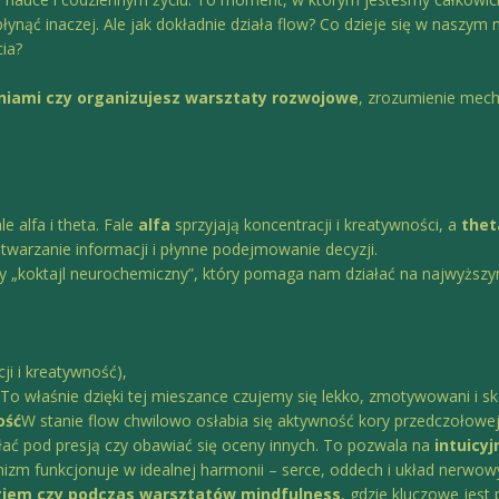
łynąć inaczej. Ale jak dokładnie działa flow? Co dzieje się w naszy
cia?
eniami czy organizujesz warsztaty rozwojowe
, zrozumienie mec
e alfa i theta. Fale
alfa
sprzyjają koncentracji i kreatywności, a
thet
twarzanie informacji i płynne podejmowanie decyzji.
wy „koktajl neurochemiczny”, który pomaga nam działać na najwyższ
ji i kreatywność),
.To właśnie dzięki tej mieszance czujemy się lekko, zmotywowani i s
ość
W stanie flow chwilowo osłabia się aktywność kory przedczołowej, 
łać pod presją czy obawiać się oceny innych. To pozwala na
intuicyj
nizm funkcjonuje w idealnej harmonii – serce, oddech i układ nerwo
iem czy podczas warsztatów mindfulness
, gdzie kluczowe jest