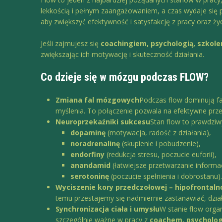
lekkością i pełnym zaangażowaniem, a czas wydaje się p
aby zwiększyć efektywność i satysfakcję z pracy oraz ży
Jeśli zajmujesz się
coachingiem, psychologią, szkol
zwiększając ich motywację i skuteczność działania.
Co dzieje się w mózgu podczas FLOW?
Zmiana fal mózgowych
Podczas flow dominują fal
myślenia. To połączenie pozwala na efektywne prze
Neuroprzekaźniki sukcesu
Stan flow to prawdzi
dopaminę
(motywacja, radość z działania),
noradrenalinę
(skupienie i pobudzenie),
endorfiny
(redukcja stresu, poczucie euforii),
anandamid
(łatwiejsze przetwarzanie informac
serotoninę
(poczucie spełnienia i dobrostanu)
Wyciszenie kory przedczołowej – hipofrontaln
temu przestajemy się nadmiernie zastanawiać, dzia
Synchronizacja ciała i umysłu
W stanie flow orga
szczególnie ważne w pracy z
coachem, psycholog