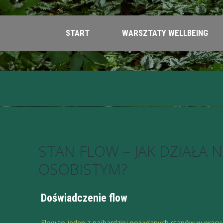
START
WARSZTATY WELLBEING
STAN FLOW – JAK DZIAŁA
OSOBISTYM?
Doświadczenie flow
Flow to jeden z najbardziej pożądanych stanów w pracy