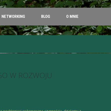
NETWORKING
BLOG
O MNIE
 GO W ROZWOJU
ie pochłonięci wykonywaną czynnością, działamy z