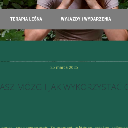
TERAPIA LEŚNA
WYJAZDY i WYDARZENIA
25 marca 2025
 NASZ MÓZG I JAK WYKORZYSTAĆ
, nauce i codziennym życiu. To moment, w którym jesteśmy całkowic