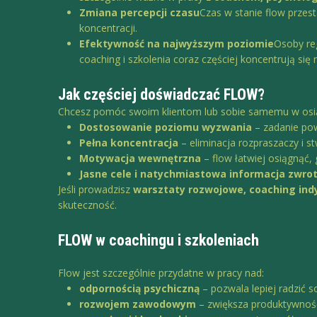
Zmiana percepcji czasu
Czas w stanie flow przest
koncentracji.
Efektywność na najwyższym poziomie
Osoby reg
coaching i szkolenia coraz częściej koncentrują się 
Jak częściej doświadczać FLOW?
Chcesz pomóc swoim klientom lub sobie samemu w osią
Dostosowanie poziomu wyzwania
– zadanie pow
Pełna koncentracja
– eliminacja rozpraszaczy i 
Motywacja wewnętrzna
– flow łatwiej osiągnąć,
Jasne cele i natychmiastowa informacja zwro
Jeśli prowadzisz
warsztaty rozwojowe, coaching ind
skuteczność.
FLOW w coachingu i szkoleniach
Flow jest szczególnie przydatne w pracy nad:
odpornością psychiczną
– pozwala lepiej radzić 
rozwojem zawodowym
– zwiększa produktywnoś