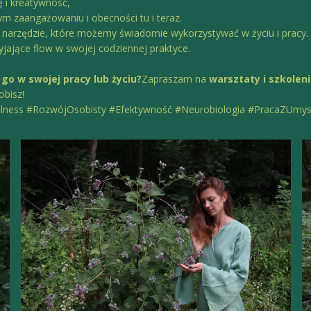
 i kreatywność,
 zaangażowaniu i obecności tu i teraz.
m narzędzie, które możemy świadomie wykorzystywać w życiu i pracy. Je
yjające flow w swojej codziennej praktyce.
 go w swojej pracy lub życiu?
Zapraszam na
warsztaty i szkolen
obisz!
fulness #RozwójOsobisty #Efektywność #Neurobiologia #PracaZUm