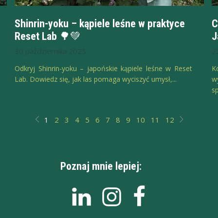
Shinrin-yoku – kąpiele leśne w praktyce
C
Reset Lab 🌳💚
J
30 października 2025
2
Odkryj Shinrin-yoku – japońskie kąpiele leśne w Reset
K
Lab. Dowiedz się, jak las pomaga wyciszyć umysł,...
w
sp
1
2
3
4
5
6
7
8
9
10
11
12
Poznaj mnie lepiej: