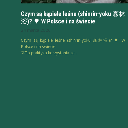
Czym są kąpiele leśne (shinrin-yoku 森林
浴)? 🌳 W Polsce i na świecie
24 marca 2026
Czym są kąpiele leśne (shinrin-yoku 森林浴)? 🌳 W
Polsce i na świecie
💡To praktyka korzystania ze...