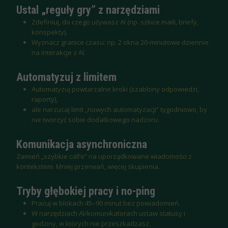
Ustal „reguły gry” z narzędziami
Zdefiniuj, do czego używasz AI (np. szkice maili, briefy,
konspekty).
Wyznacz granice czasu: np. 2 okna 20-minutowe dziennie
na interakcje z AI.
Automatyzuj z limitem
Automatyzuj powtarzalne kroki (szablony odpowiedzi,
raporty),
ale narzucaj limit „nowych automatyzacji” tygodniowo, by
nie tworzyć sobie dodatkowego nadzoru.
Komunikacja asynchroniczna
Zamień „szybkie call’e” na uporządkowane wiadomości z
kontekstem. Mniej przerwań, więcej skupienia.
Tryby głębokiej pracy i no-ping
Pracuj w blokach 45–90 minut bez powiadomień.
W narzędziach AI/komunikatorach ustaw statusy i
godziny, w których nie przeszkadzasz.