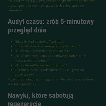
nie ustalisz reguł gry, Twój czas i energia zostaną pochłonięte
przez… pomocników – zwłaszcza tych z dostępem do
internetu.
Audyt czasu: zrób 5-minutowy
przegląd dnia
Gdzie dokładnie ucieka Twój czas?
Co zajmuje najwięcej energii (nie tylko minut)?
Ile „chwilek” przeradza się w 30 minut?
Jak często przeskakujesz do nowego zadania, nie
kończąc poprzedniego?
Jak często zerkasz w telefon i po co?
Co robisz, by naprawdę oderwać ciało i głowę od
obowiązków?
Regularny mini-audyt pomaga zidentyfikować nawyki, które
kradną odpoczynek.
Nawyki, które sabotują
regenerację