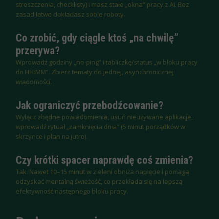
streszczenia, checklisty) i masz stałe „okna” pracy z AI. Bez
zasad łatwo dokładasz sobie roboty.
Co zrobić, gdy ciągle ktoś „na chwilę”
przerywa?
Wprowadź godziny „no-ping” i tabliczkę/status „w bloku pracy
do HH:MM”. Zbierz tematy do jednej, asynchronicznej
wiadomości.
Jak ograniczyć przebodźcowanie?
Wyłącz zbędne powiadomienia, usuń nieużywane aplikacje,
wprowadź rytuał „zamknięcia dnia” (5 minut porządków w
skrzynce i plan na jutro).
Czy krótki spacer naprawdę coś zmienia?
Tak. Nawet 10–15 minut w zieleni obniża napięcie i pomaga
odzyskać mentalną świeżość, co przekłada się na lepszą
efektywność następnego bloku pracy.