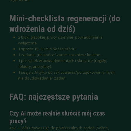
Mini-checklista regeneracji (do
wdrożenia od dziś)
2 bloki głębokiej pracy dziennie, powiadomienia
wyłączone.
1 spacer 15–30 min bez telefonu.
1 zadanie „do końca” zanim zaczniesz kolejne.
1 porządek w powiadomieniach i skrzynce (reguły,
foldery, priorytety).
1 sesja z AI tylko do szkicowania/porządkowania myśli,
nie do „dokładania” zadań.
FAQ: najczęstsze pytania
Czy AI może realnie skrócić mój czas
pracy?
Tak — jeśli używasz go do powtarzalnych zadań (szkice,