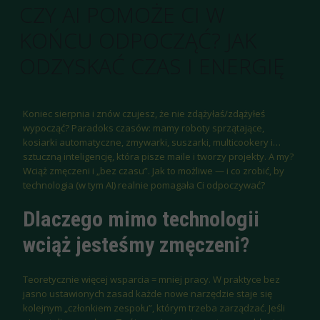
CZY AI POMOŻE CI W
KOŃCU ODPOCZĄĆ? JAK
ODZYSKAĆ CZAS I ENERGIĘ
Koniec sierpnia i znów czujesz, że nie zdążyłaś/zdążyłeś
wypocząć? Paradoks czasów: mamy roboty sprzątające,
kosiarki automatyczne, zmywarki, suszarki, multicookery i…
sztuczną inteligencję, która pisze maile i tworzy projekty. A my?
Wciąż zmęczeni i „bez czasu”. Jak to możliwe — i co zrobić, by
technologia (w tym AI) realnie pomagała Ci odpoczywać?
Dlaczego mimo technologii
wciąż jesteśmy zmęczeni?
Teoretycznie więcej wsparcia = mniej pracy. W praktyce bez
jasno ustawionych zasad każde nowe narzędzie staje się
kolejnym „członkiem zespołu”, którym trzeba zarządzać. Jeśli