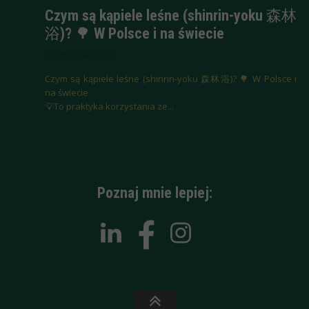
Czym są kąpiele leśne (shinrin-yoku 森林
浴)? 🌳 W Polsce i na świecie
24 marca 2026
Czym są kąpiele leśne (shinrin-yoku 森林浴)? 🌳 W Polsce i
na świecie
💡To praktyka korzystania ze...
Poznaj mnie lepiej: