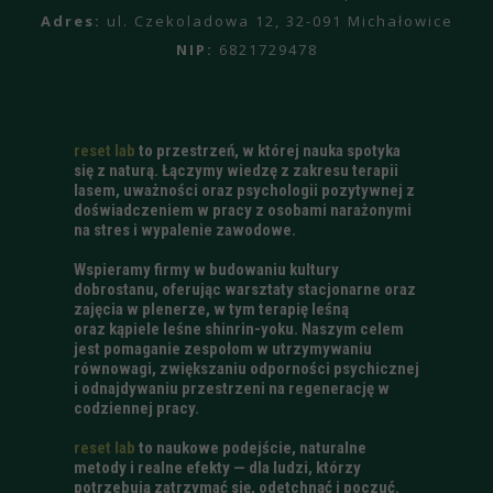
Adres:
ul. Czekoladowa 12, 32-091 Michałowice
NIP:
6821729478
reset lab
to przestrzeń, w której nauka spotyka
się z naturą. Łączymy wiedzę z zakresu terapii
lasem, uważności oraz psychologii pozytywnej z
doświadczeniem w pracy z osobami narażonymi
na stres i wypalenie zawodowe.
Wspieramy firmy w budowaniu kultury
dobrostanu, oferując warsztaty stacjonarne oraz
zajęcia w plenerze, w tym terapię leśną
oraz kąpiele leśne shinrin-yoku. Naszym celem
jest pomaganie zespołom w utrzymywaniu
równowagi, zwiększaniu odporności psychicznej
i odnajdywaniu przestrzeni na regenerację w
codziennej pracy.
reset lab
to naukowe podejście, naturalne
metody i realne efekty — dla ludzi, którzy
potrzebują zatrzymać się, odetchnąć i poczuć.