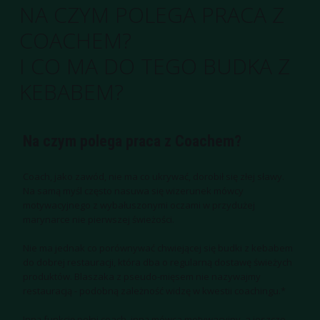
NA CZYM POLEGA PRACA Z
COACHEM?
I CO MA DO TEGO BUDKA Z
KEBABEM?
Na czym polega praca z Coachem?
Coach, jako zawód, nie ma co ukrywać, dorobił się złej sławy.
Na samą myśl często nasuwa się wizerunek mówcy
motywacyjnego z wybałuszonymi oczami w przydużej
marynarce nie pierwszej świeżości.
Nie ma jednak co porównywać chwiejącej się budki z kebabem
do dobrej restauracji, która dba o regularną dostawę świeżych
produktów. Blaszaka z pseudo-mięsem nie nazywajmy
restauracją - podobną zależność widzę w kwestii coachingu.*
Inną funkcję pełni coach, inną mówca motywacyjny, a jeszcze