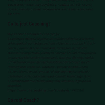
inną trener, mentor, czy psycholog. Każda z tych ról ma swój
obszar, metody działań i skierowana jest na różne potrzeby
Klientów.
Co to jest Coaching?
Idąc za Standardami Izby Coachingu:
Coaching to metoda wspierania rozwoju realizowana w formie
cyklu spotkań pomiędzy coachem a klientem, podczas których
coach, poprzez aktywne słuchanie, zadawanie pytań oraz
stosowanie innych specyficznych narzędzi i zadań rozwojowych,
towarzyszy klientowi w wyznaczaniu ważnych dla niego celów,
odnajdywaniu wewnętrznych zasobów potrzebnych do ich
realizacji oraz ustalaniu i wdrażaniu planów działań. Coach
wspiera klienta w odkrywaniu i efektywnym wykorzystaniu
osobistego potencjału celem podnoszenia jakości jego życia.
Coaching może mieć formę pracy indywidualnej, z grupą lub
zespołem.
[
https://www.izbacoachingu.com/standardy/
, 08.2024]
Co robi Coach?