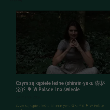
kebabów!
Czym są kąpiele leśne (shinrin-yoku 森林
浴)? 🌳 W Polsce i na świecie
24 marca 2026
Czym są kąpiele leśne (shinrin-yoku 森林浴)? 🌳 W Polsce i