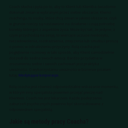
Coach słucha i pyta po to, aby to Klient lub Klientka świadomie
dokonali zmian w wybranym przez siebie obszarze. Klienci
coachingu, to osoby, które chcą zmian w jakimś obszarze, czyli
w gruncie rzeczy są nastawione na działanie i czują potrzebę
korekty któregoś z aspektów życia. Może być tak, że jedyne, z
czym przychodzą na sesję, to wiercące uczucie niedosytu,
niezadowolenia, rozdrażnienia, zmęczenia lub smutku i proszą
o pomoc w odnalezieniu przyczyny. Rolą coacha jest
pogłębienie rozmowy w taki sposób, aby Klient samodzielnie
doszedł do sedna swoich emocji. Bardzo przydatna w
zrozumieniu siebie i swoich zachowań jest praktyka
uważności. O wykorzystaniu uważności w biznesie pisałam
tutaj:
Medytujące korporacje.
Rolą coacha jest również odpowiedzialne wskazanie momentu,
w którym inny specjalista powinien przejąć pieczę nad
Klientem. Coach nie jest lekarzem. Każde podejrzenie
zaburzeń psychicznych powinno być skonsultowane z
odpowiednim specjalistą.
Jakie są metody pracy Coacha?