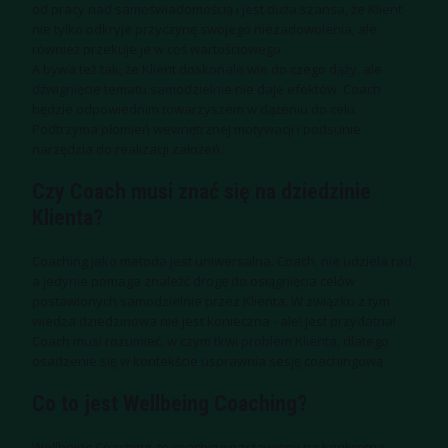
od pracy nad samoświadomością i jest duża szansa, że Klient
nie tylko odkryje przyczynę swojego niezadowolenia, ale
również przekuje je w coś wartościowego.
A bywa też tak, że Klient doskonale wie do czego dąży, ale
dźwignięcie tematu samodzielnie nie daje efektów. Coach
będzie odpowiednim towarzyszem w dążeniu do celu.
Podtrzyma płomień wewnętrznej motywacji i podsunie
narzędzia do realizacji założeń.
Czy Coach musi znać się na dziedzinie
Klienta?
Coaching jako metoda jest uniwersalna. Coach, nie udziela rad,
a jedynie pomaga znaleźć drogę do osiągnięcia celów
postawionych samodzielnie przez Klienta. W związku z tym
wiedza dziedzinowa nie jest konieczna - ale! Jest przydatna!
Coach musi rozumieć, w czym tkwi problem Klienta, dlatego
osadzenie się w kontekście usprawnia sesję coachingową.
Co to jest Wellbeing Coaching?
Wellbeing Coaching, to coaching nastawiony na konkretną