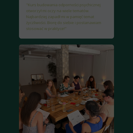
"Kurs budowania odporności psychicznej
otworzył mi oczy na wiele tematów.
Najbardziej zapadł mi w pamięć temat
życzliwości. Biorę do siebie i postanawiam
stosować w praktyce!"